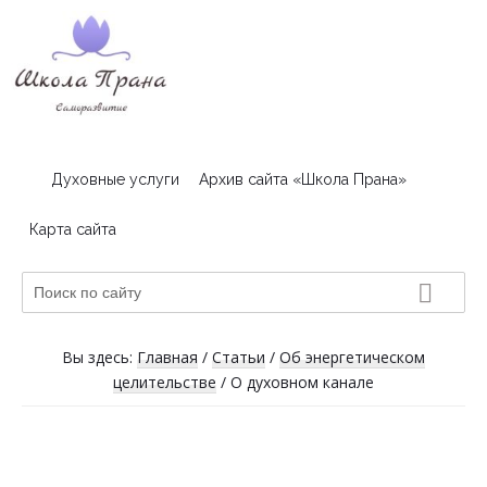
Skip
Skip
Skip
to
to
to
primary
main
footer
navigation
content
Школа
Пранатерапия
и
Прана
Духовные услуги
Архив сайта «Школа Прана»
чтение
Хроник
Карта сайта
Акаши
Поиск
по
сайту
Вы здесь:
Главная
/
Статьи
/
Об энергетическом
целительстве
/
О духовном канале