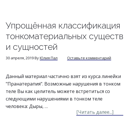
с
тонко
сущно
Упрощённая классификация
тонкоматериальных существ
и сущностей
30 апреля, 2019
By
Юлия Пал
Оставьте комментарий
Данный материал частично взят из курса линейки
"Пранатерапия". Возможные нарушения в тонком
теле Вы как целитель можете встретиться со
следующими нарушениями в тонком теле
человека: Дыры, …
about
[Читать далее...]
Упрощ
класс