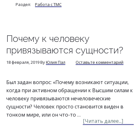
Раздел:
Работа с ТМС
тонко
сущес
и
сущно
Почему к человеку
привязываются сущности?
18 февраля, 2019
By
Юлия Пал
Оставьте комментарий
Был задан вопрос: «Почему возникают ситуации,
когда при активном обращении к Высшим силам к
человеку привязываются нечеловеческие
сущности? Человек просто становится виден в
тонком мире, или он что-то …
about
[Читать далее...]
Почем
к