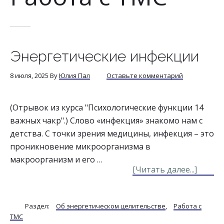
Энергетические инфекции
8 июля, 2025
By
Юлия Пал
Оставьте комментарий
(Отрывок из курса "Психологические функции 14
важных чакр".) Слово «инфекция» знакомо нам с
детства. С точки зрения медицины, инфекция – это
проникновение микроорганизма в
макроорганизм и его …
about
[Читать далее...]
Энерг
инфек
Раздел:
Об энергетическом целительстве
,
Работа с
ТМС