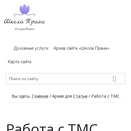
Skip
Skip
Skip
to
to
to
primary
main
footer
navigation
content
Школа
Пранатерапия
и
Прана
Духовные услуги
Архив сайта «Школа Прана»
чтение
Хроник
Карта сайта
Акаши
Поиск
по
сайту
Вы здесь:
Главная
/
Архив для
Статьи
/
Работа с ТМС
Работа с ТМС