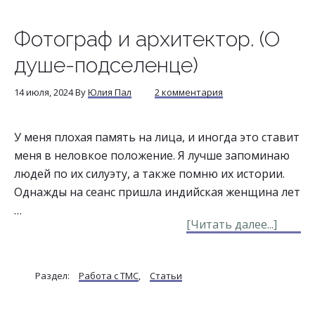
орбы
Фотограф и архитектор. (О
душе-подселенце)
14 июля, 2024
By
Юлия Пал
2 комментария
У меня плохая память на лица, и иногда это ставит
меня в неловкое положение. Я лучше запоминаю
людей по их силуэту, а также помню их истории.
Однажды на сеанс пришла индийская женщина лет
…
about
[Читать далее...]
Фотог
и
Раздел:
Работа с ТМС
,
Статьи
архит
(О
душе-