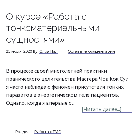
подсе
О курсе «Работа с
тонкоматериальными
сущностями»
25 июля, 2020
By
Юлия Пал
Оставьте комментарий
В процессе своей многолетней практики
пранического целительства Мастера Чоа Кок Суи
я часто наблюдаю феномен присутствия тонких
паразитов в энергетическом теле пациентов.
Однако, когда я впервые с …
about
[Читать далее...]
О
курсе
Раздел:
Работа с ТМС
«Рабо