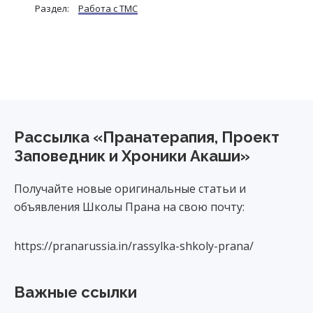
Раздел:
Работа с ТМС
челов
привя
сущно
Footer
Рассылка «Пранатерапия, Проект
Заповедник и Хроники Акаши»
Получайте новые оригинальные статьи и
объявления Школы Прана на свою почту:
https://pranarussia.in/rassylka-shkoly-prana/
Важные ссылки