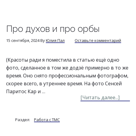
Про духов и про орбы
15 сентября, 2024
By
Юлия Пал
Оставьте комментарий
(Красоты ради я поместила в статью ещё одно
фото, сделанное в том же додзё примерно в то же
время. Оно снято профессиональным фотографом,
скорее всего, в утреннее время. На фото Сенсей
Паритос Кар и …
about
[Читать далее...]
Про
духов
Раздел:
Работа с ТМС
и
про