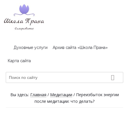
Skip
Skip
Skip
to
to
to
primary
main
footer
navigation
content
Школа
Пранатерапия
и
Прана
Духовные услуги
Архив сайта «Школа Прана»
чтение
Хроник
Карта сайта
Акаши
Поиск
по
сайту
Вы здесь:
Главная
/
Медитации
/
Переизбыток энергии
после медитации: что делать?