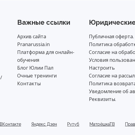
Важные ссылки
Юридические
Архив сайта
Публичная оферта.
Pranarussia.in
Политика обработк
Платформа для онлайн-
Согласие на обраб
обучения
Условия пользован
Блог Юлии Пал
Настроить
Очные тренинги
Согласие на рассыл
/
Контакты
Политика возврата
Уведомление об ав
Реквизиты.
ВКонтакте
Яндекс Дзен
Рутуб
МатрёшкаТВ
Прав