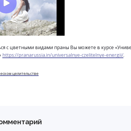
ся с цветными видами праны Вы можете в курсе «Унив
»
https://pranarussia.in/universalnye-czelitelnye-energii/
.
ческом целительстве
комментарий
ns