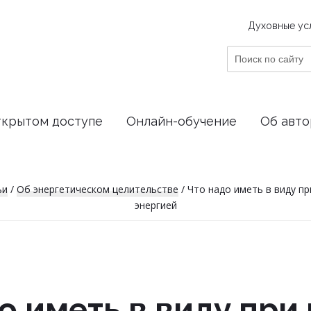
Духовные ус
Поиск
по
сайту
ткрытом доступе
Онлайн-обучение
Об авто
ьи
/
Об энергетическом целительстве
/
Что надо иметь в виду п
энергией
о иметь в виду при