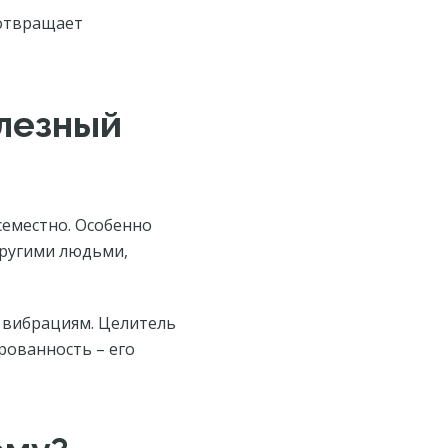
дотвращает
олезный
семестно. Особенно
другими людьми,
м вибрациям. Целитель
рованность – его