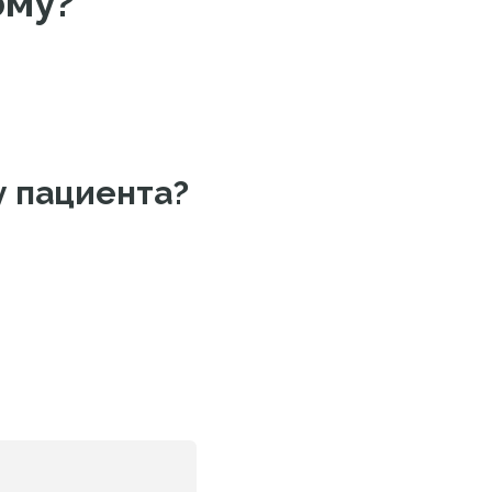
рму?
у пациента?