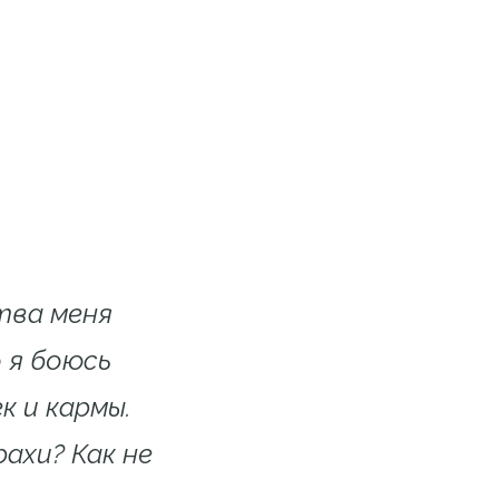
тва меня
 я боюсь
к и кармы.
ахи? Как не