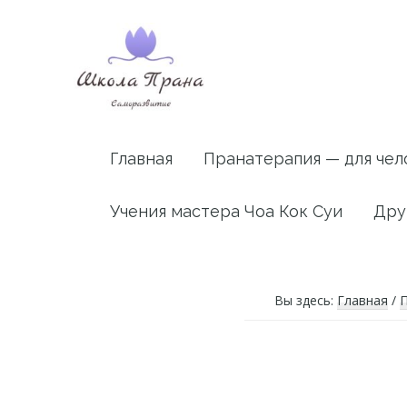
Skip
Skip
Skip
to
to
to
primary
main
footer
navigation
content
Архив
Статьи,
посвященные
сайта
Главная
Пранатерапия — для чел
пранолечению
PranaRussia.in
Учения мастера Чоа Кок Суи
Дру
Вы здесь:
Главная
/
П