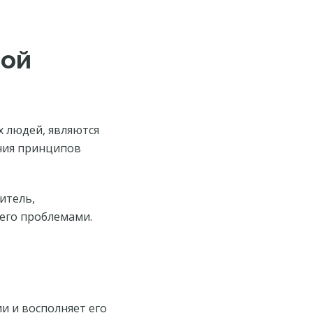
жой
х людей, являются
ания принципов
итель,
 его проблемами.
и и восполняет его