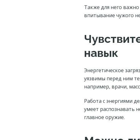
Также для него важн
впитывание чужого не
Чувствите
навык
Энергетическое загря
уязвимы перед ним те
например, врачи, мас
Работа с энергиями д
умеет распознавать н
главное оружие.