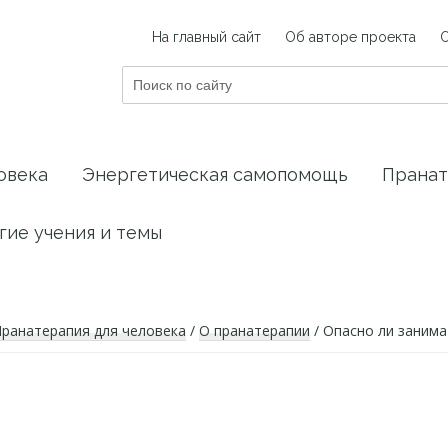
На главный сайт
Об авторе проекта
Поиск
по
сайту
овека
Энергетическая самопомощь
Пранат
гие учения и темы
ранатерапия для человека
/
О пранатерапии
/
Опасно ли занима