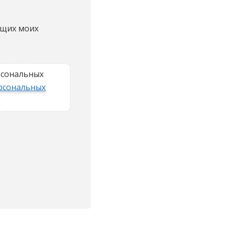
ющих моих
рсональных
рсональных