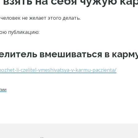
взять на себя чужую ка
человек не желает этого делать.
мою публикацию:
елитель вмешиваться в карм
mozhet-li-czelitel-vmeshivatsya-v-karmu-paczienta/
пии