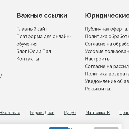
Важные ссылки
Юридические
Главный сайт
Публичная оферта.
Платформа для онлайн-
Политика обработк
обучения
Согласие на обраб
Блог Юлии Пал
Условия пользован
Контакты
Настроить
Согласие на рассыл
Политика возврата
/
Уведомление об ав
Реквизиты.
ВКонтакте
Яндекс Дзен
Рутуб
МатрёшкаТВ
Прав
© Пал Ю.А. (Школа Прана), 2026-2030. ·
Войти