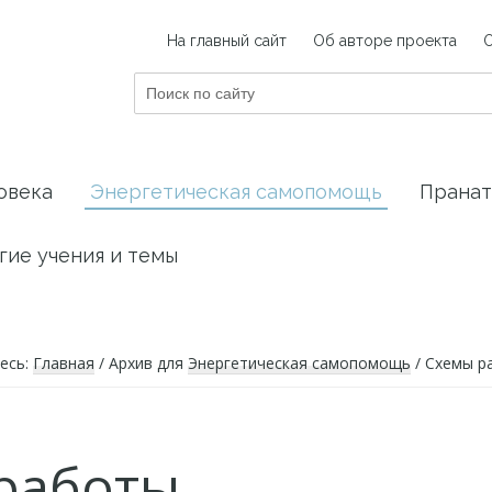
На главный сайт
Об авторе проекта
Поиск
по
сайту
овека
Энергетическая самопомощь
Пранат
гие учения и темы
есь:
Главная
/
Архив для
Энергетическая самопомощь
/
Схемы р
работы