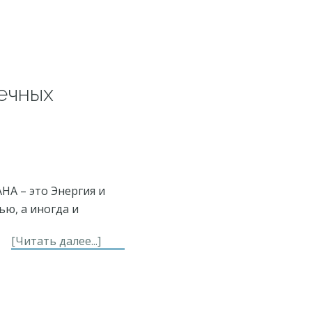
ечных
НА – это Энергия и
ю, а иногда и
about
[Читать далее...]
Пранатерапия
для
первой