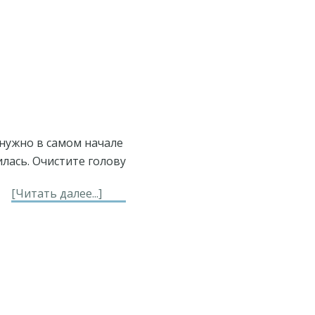
помощи
при
сердечных
приступах
нужно в самом начале
илась. Очистите голову
about
[Читать далее...]
Праническая
помощь
при
мигрени