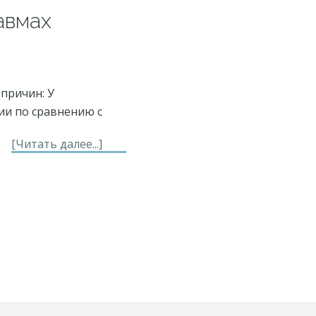
авмах
причин: У
и по сравнению с
about
[Читать далее...]
Энергетическая
помощь
при
спортивных
травмах