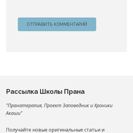
Footer
Рассылка Школы Прана
"Пранатерапия, Проект Заповедник и Хроники
Акаши"
Получайте новые оригинальные статьи и