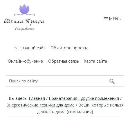
Skip
Skip
to
to
main
footer
MENU
content
Архив
Статьи,
посвященные
сайта
На главный сайт
Об авторе проекта
пранолечению
PranaRussia.in
Онлайн-обучение
Обратная связь
Карта сайта
Поиск
по
сайту
Вы здесь:
Главная
/
Пранатерапия - другие применения
/
Энергетические техники для дома
/
Вещи, которые нельзя
держать дома (компиляция)