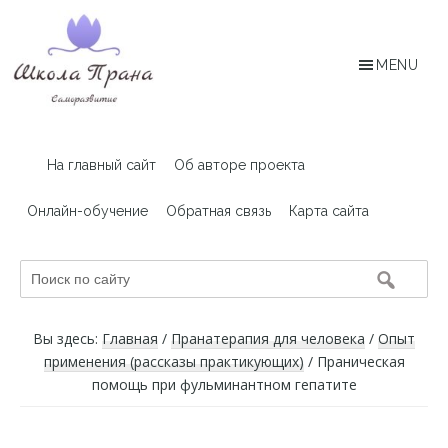
Skip
Skip
to
to
main
footer
MENU
content
Архив
Статьи,
посвященные
сайта
На главный сайт
Об авторе проекта
пранолечению
PranaRussia.in
Онлайн-обучение
Обратная связь
Карта сайта
Поиск
по
сайту
Вы здесь:
Главная
/
Пранатерапия для человека
/
Опыт
применения (рассказы практикующих)
/
Праническая
помощь при фульминантном гепатите