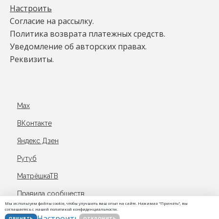
Настроить
Согласие на рассылку.
Политика возврата платежных средств.
Уведомление об авторских правах.
Реквизиты.
Max
ВКонтакте
Яндекс Дзен
Рутуб
МатрёшкаТВ
Правила сообществ
Мы используем файлы cookie, чтобы улучшить ваш опыт на сайте. Нажимая "Принять", вы
соглашаетесь с нашей политикой конфиденциальности.
© Пал Ю.А. (Школа Прана), 2026-2030. ·
Войти
Настроить
ПРИНЯТЬ
ОТКЛОНИТЬ