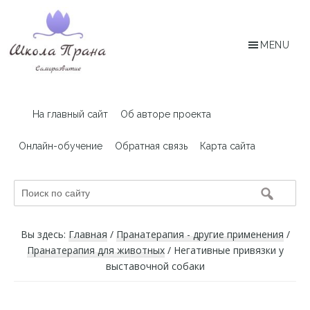
Skip
Skip
to
to
main
footer
MENU
content
Архив
Статьи,
посвященные
сайта
На главный сайт
Об авторе проекта
пранолечению
PranaRussia.in
Онлайн-обучение
Обратная связь
Карта сайта
Поиск
по
сайту
Вы здесь:
Главная
/
Пранатерапия - другие применения
/
Пранатерапия для животных
/
Негативные привязки у
выставочной собаки