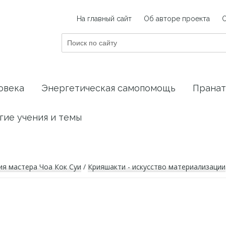
На главный сайт
Об авторе проекта
Поиск
по
сайту
овека
Энергетическая самопомощь
Пранат
гие учения и темы
ия мастера Чоа Кок Суи
/
Крияшакти - искусство материализации