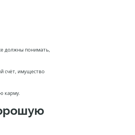
же должны понимать,
ий счёт, имущество
ю карму.
хорошую