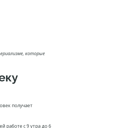
териализме, которые
еку
овек получает
 работе с 9 утра до 6