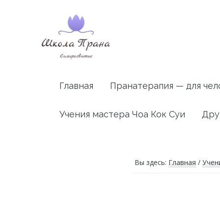
Skip
Skip
Skip
to
to
to
primary
main
footer
navigation
content
Архив
Статьи,
посвященные
сайта
Главная
Пранатерапия — для чел
пранолечению
PranaRussia.in
Учения мастера Чоа Кок Суи
Дру
Вы здесь:
Главная
/
Учен