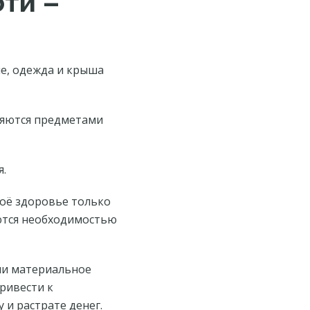
ти –
е, одежда и крыша
ляются предметами
я.
воё здоровье только
яются необходимостью
ли материальное
ривести к
 и растрате денег.