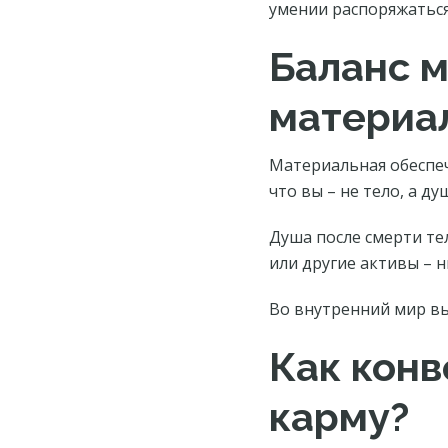
умении распоряжатьс
Баланс 
материа
Материальная обеспеч
что вы – не тело, а ду
Душа после смерти те
или другие активы – н
Во внутренний мир вы
Как конв
карму?