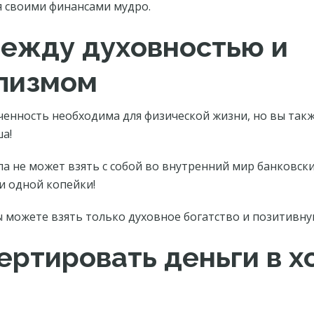
я своими финансами мудро.
между духовностью и
лизмом
енность необходима для физической жизни, но вы так
ша!
ла не может взять с собой во внутренний мир банковск
и одной копейки!
 можете взять только духовное богатство и позитивну
ертировать деньги в 