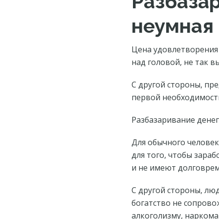
Разбазар
неумная 
Цена удовлетворения 
над головой, не так в
С другой стороны, пр
первой необходимости
Разбазаривание денег
Для обычного человек
для того, чтобы зара
и не имеют долговре
С другой стороны, лю
богатство не сопрово
алкоголизму, наркоман