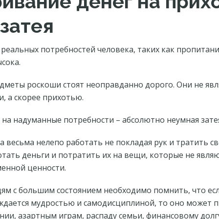
ивание денег на прихо
затея
реальных потребностей человека, таких как пропитани
ысока.
едметы роскоши стоят неоправданно дорого. Они не яв
, а скорее прихотью.
 на надуманные потребности – абсолютно неумная зате
а весьма нелепо работать не покладая рук и тратить с
ботать деньги и потратить их на вещи, которые не явл
менной ценности.
дям с большим состоянием необходимо помнить, что ес
ждается мудростью и самодисциплиной, то оно может п
ии, азартным играм, распаду семьи, финансовому долгу