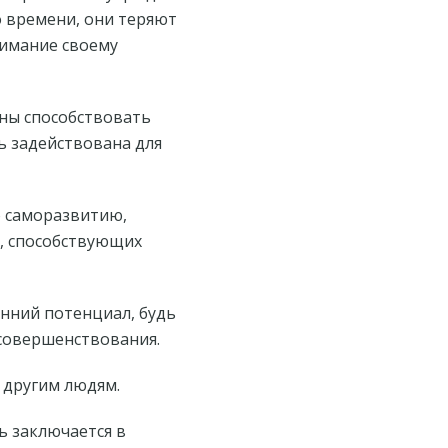
о времени, они теряют
нимание своему
бны способствовать
ь задействована для
о саморазвитию,
х, способствующих
енний потенциал, будь
осовершенствования.
 другим людям.
ь заключается в